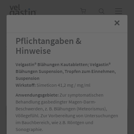
×
Versandapotheke
Versandapotheke
Versandapotheke
Pflichtangaben &
auswählen
auswählen
auswählen
Suche
Hinweise
Velgastin
®
Blähungen Kautabletten; Velgastin
®
Blähungen Suspension, Tropfen zum Einnehmen,
Suspension
Das könnte dich auch interessieren
Wirkstoff:
Simeticon 41,2 mg / mg/ml
Anwendungsgebiete:
Zur symptomatischen
Behandlung gasbedingter Magen-Darm-
Beschwerden, z. B. Blähungen (Meteorismus),
Völlegefühl. Zur Vorbereitung von Untersuchungen
im Bauchbereich, wie z.B. Röntgen und
Sonographie.