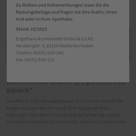
Zu Risiken und Nebenwirkungen lesen Sie die
Packungsbeilage und fragen Sie Ihre Ärztin, Ihren
Arzt oder in Ihrer Apotheke.
Stand: 10/2023
Engelhard Arzneimittel GmbH & Co.KG
Herzbergstr. 3, 61138 Niederdorfelden
Telefon: 06101/539-300
Fax: 06101/539-315
Expertenerfahrung
Von Eltern für Eltern: „Es gibt eine Zeit
danach“
Josefine ist seit 5 Monaten Mama. Ihre Tochter Bonnie litt
bereits ein paar Wochen nach ihrer Geburt an Baby-
Blähungen. Was Bonnie im Akutfall geholfen hat und wie
Josefine selbst diese Zeit erlebt hat, berichtet Josefine hier.